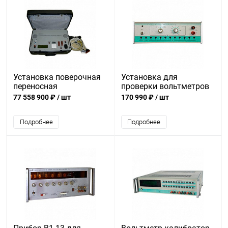
Установка поверочная
Установка для
переносная
проверки вольтметров
УПП8531М/4
В1-19
77 558 900 ₽
/ шт
170 990 ₽
/ шт
Подробнее
Подробнее