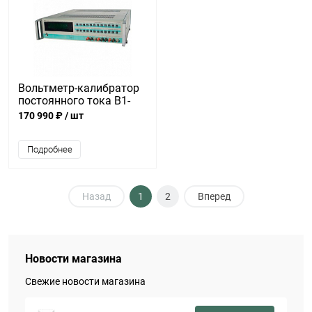
Вольтметр-калибратор
постоянного тока В1-
18А/1
170 990 ₽
/ шт
Подробнее
Назад
1
2
Вперед
Новости магазина
Свежие новости магазина