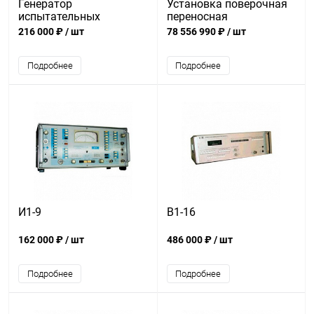
Генератор
Установка поверочная
испытательных
переносная
импульсов И1-18
УПП8531М/5
216 000 ₽
/ шт
78 556 990 ₽
/ шт
Подробнее
Подробнее
И1-9
В1-16
162 000 ₽
/ шт
486 000 ₽
/ шт
Подробнее
Подробнее