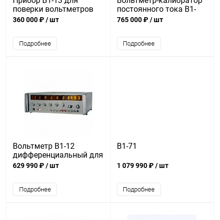
Прибор В1-13 для
Вольтметр-калибратор
поверки вольтметров
постоянного тока В1-
программируемый
18/1
360 000 ₽
/ шт
765 000 ₽
/ шт
Подробнее
Подробнее
Вольтметр В1-12
В1-71
дифференциальный для
поверки вольтметров
629 990 ₽
/ шт
1 079 990 ₽
/ шт
Подробнее
Подробнее