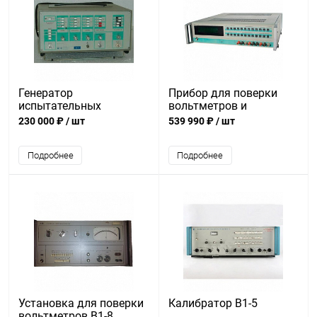
Генератор
Прибор для поверки
испытательных
вольтметров и
импульсов И1-11
калибраторов В1-18
230 000 ₽
/ шт
539 990 ₽
/ шт
Подробнее
Подробнее
Установка для поверки
Калибратор В1-5
вольтметров В1-8