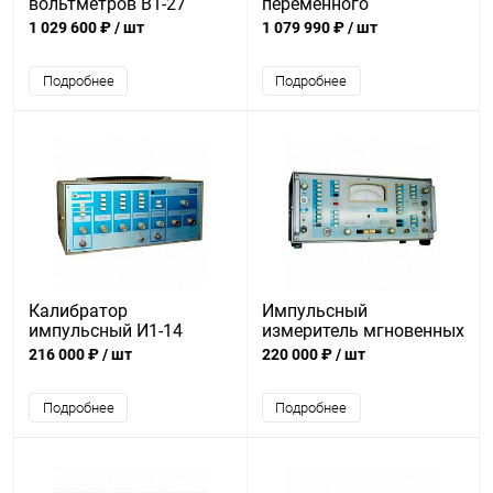
вольтметров В1-27
переменного
напряжения В1-29
1 029 600 ₽
/ шт
1 079 990 ₽
/ шт
Подробнее
Подробнее
Калибратор
Импульсный
импульсный И1-14
измеритель мгновенных
напряжений И1-10
216 000 ₽
/ шт
220 000 ₽
/ шт
Подробнее
Подробнее