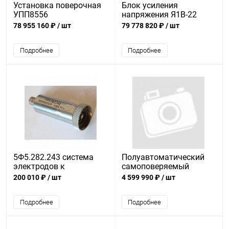
Установка поверочная
Блок усиления
УПП8556
напряжения Я1В-22
78 955 160 ₽
/ шт
79 778 820 ₽
/ шт
Подробнее
Подробнее
5Ф5.282.243 система
Полуавтоматический
электродов к
самоповеряемый
анализаторам
потенциометр Р355
200 010 ₽
/ шт
4 599 990 ₽
/ шт
Подробнее
Подробнее