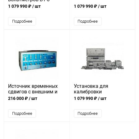
1 079 990 ₽
/ шт
1 079 990 ₽
/ шт
Подробнее
Подробнее
Источник временных
Установка для
сдвигов с внешним и
калибровки
внутренним запуском
генераторов шума Г1-2
216 000 ₽
/ шт
1 079 990 ₽
/ шт
И1-8
Подробнее
Подробнее