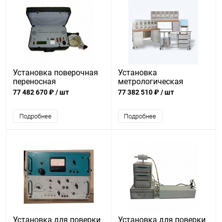
Установка поверочная
Установка
переносная
метрологическая
УПП8531М/1
ФРУНЗЕ УАПС-1М/Р
77 482 670 ₽
/ шт
77 382 510 ₽
/ шт
Подробнее
Подробнее
Установка для поверки
Установка для поверки