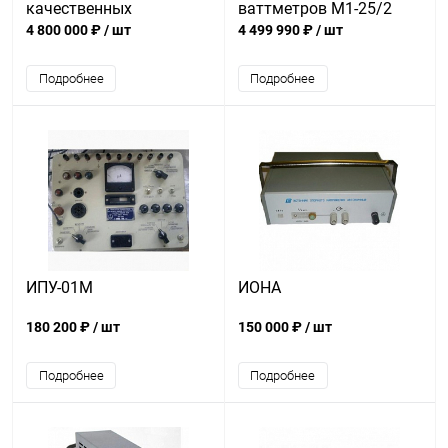
качественных
ваттметров М1-25/2
показателей СК2-13
4 800 000 ₽
/ шт
4 499 990 ₽
/ шт
Подробнее
Подробнее
ИПУ-01М
ИОНА
180 200 ₽
/ шт
150 000 ₽
/ шт
Подробнее
Подробнее