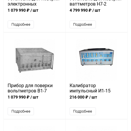
электронных
ваттметров Н7-2
вольтметров В1-4
1 079 990 ₽
/ шт
4 799 990 ₽
/ шт
Подробнее
Подробнее
Прибор для поверки
Калибратор
вольтметров В1-7
импульсный И1-15
1 079 990 ₽
/ шт
216 000 ₽
/ шт
Подробнее
Подробнее