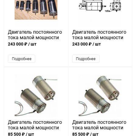
Двигатель постоянного
Двигатель постоянного
тока малой мощности
тока малой мощности
ДПР-72-Ф4-01
ДПР-72-Н5-21
243 000 ₽
/ шт
243 000 ₽
/ шт
Подробнее
Подробнее
Двигатель постоянного
Двигатель постоянного
тока малой мощности
тока малой мощности
ДПР-52-Н2-01
ДПР-52-Н1-07А
85 500 ₽
/ шт
85 500 ₽
/ шт