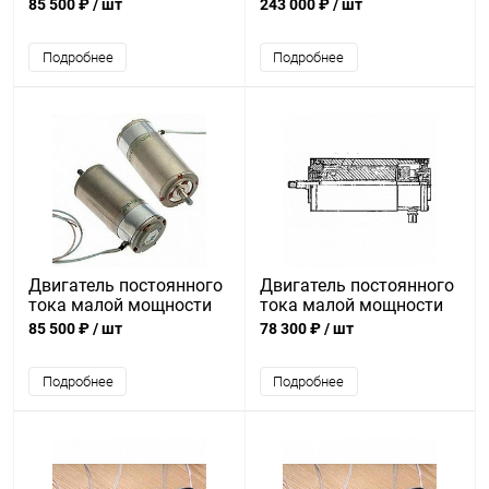
ДПР-52-Н2-03
ДПР-72-Ф7-01
85 500 ₽
/ шт
243 000 ₽
/ шт
Подробнее
Подробнее
Двигатель постоянного
Двигатель постоянного
тока малой мощности
тока малой мощности
ДПР-52-Н2-07
ДПР-42-Н2-01
85 500 ₽
/ шт
78 300 ₽
/ шт
Подробнее
Подробнее