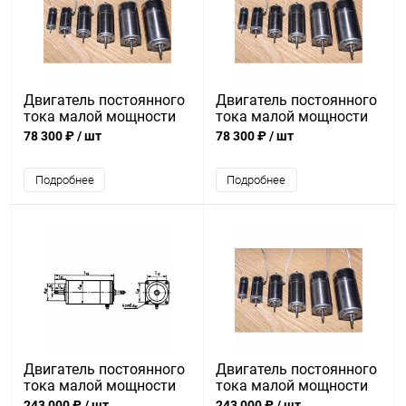
Двигатель постоянного
Двигатель постоянного
тока малой мощности
тока малой мощности
ДПР-42-Ф1-07А
ДПР-32-Ф1-08
78 300 ₽
/ шт
78 300 ₽
/ шт
Подробнее
Подробнее
Двигатель постоянного
Двигатель постоянного
тока малой мощности
тока малой мощности
ДПР-72-Ф8-01
ДПР-72-Н1-03
243 000 ₽
/ шт
243 000 ₽
/ шт