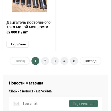
Двигатель постоянного
тока малой мощности
ДПР-2-Н2-13
82 800 ₽
/ шт
Подробнее
Назад
1
2
3
4
6
Вперед
Новости магазина
Свежие новости магазина
Подписаться