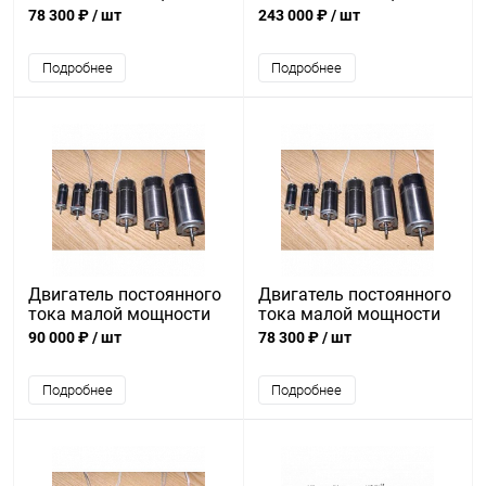
ДПР-32-Н6-02
ДПР-72-Ф7-02
78 300 ₽
/ шт
243 000 ₽
/ шт
Подробнее
Подробнее
Двигатель постоянного
Двигатель постоянного
тока малой мощности
тока малой мощности
ДПР-62-Ф4-01
ДПР-42-Н1-07А
90 000 ₽
/ шт
78 300 ₽
/ шт
Подробнее
Подробнее