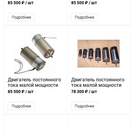
ДПР-52-Н1-07Б
ДПР-52-Ф2-02
85 500 ₽
/ шт
85 500 ₽
/ шт
Подробнее
Подробнее
Двигатель постоянного
Двигатель постоянного
тока малой мощности
тока малой мощности
ДПР-52-Н9-15
ДПР-42-Н4-01
85 500 ₽
/ шт
78 300 ₽
/ шт
Подробнее
Подробнее