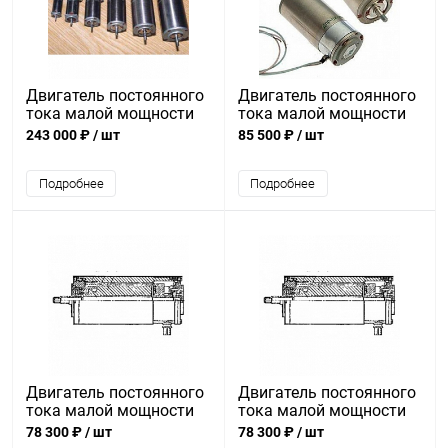
Двигатель постоянного
Двигатель постоянного
тока малой мощности
тока малой мощности
ДПР-72-Ф1-03М-1
ДПР-52-Н1-07
243 000 ₽
/ шт
85 500 ₽
/ шт
Подробнее
Подробнее
Двигатель постоянного
Двигатель постоянного
тока малой мощности
тока малой мощности
ДПР-42-Н1-05
ДПР-42-Н1-01
78 300 ₽
/ шт
78 300 ₽
/ шт