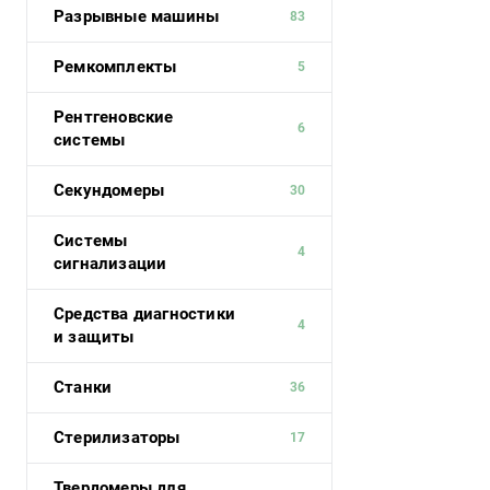
Разрывные машины
83
Ремкомплекты
5
Рентгеновские
6
системы
Секундомеры
30
Системы
4
сигнализации
Средства диагностики
4
и защиты
Станки
36
Стерилизаторы
17
Твердомеры для