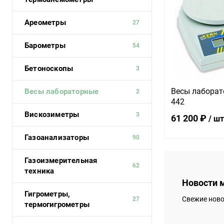
Ареометры
27
Барометры
54
Бетоноскопы
3
Весы лабора
Весы лабораторные
2
442
Вискозиметры
3
61 200 ₽
/ шт
Газоанализаторы
90
В 
Газоизмерительная
62
техника
Новости 
Купить в 1 кл
Гигрометры,
Свежие ново
27
В избранное
термогигрометры