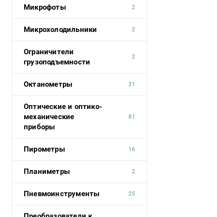
Микрофоты
2
Микрохолодильники
2
Ограничители
2
грузоподъемности
Октанометры
21
Оптические и оптико-
механические
81
приборы
Пирометры
16
Планиметры
2
Пневмоинструменты
25
Преобразователи к