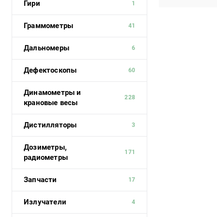
Гири
1
Граммометры
41
Дальномеры
6
Дефектоскопы
60
Динамометры и
228
крановые весы
Дистилляторы
3
Дозиметры,
171
радиометры
Запчасти
17
Излучатели
4