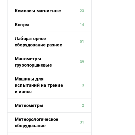
Компасы магнитные
23
Копры
14
Лабораторное
51
оборудование разное
Манометры
39
грузопоршневые
Машины для
испытаний на трение
3
и износ
Метеометры
2
Метеорологическое
31
оборудование