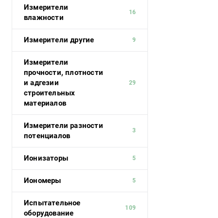
Измерители
16
влажности
Измерители другие
9
Измерители
прочности, плотности
и адгезии
29
строительных
материалов
Измерители разности
3
потенциалов
Ионизаторы
5
Иономеры
5
Испытательное
109
оборудование