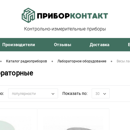
Контрольно-измерительные приборы
Производители
Отзывы
Доставка
•
•
•
Каталог радиоприборов
Лабораторное оборудование
Весы л
ораторные
о:
Показать по:
популярности
30