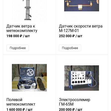
Датчик ветра к
Датчик скорости ветра
метеокомплекту
М-127М-01
198 000 ₽
/ шт
252 000 ₽
/ шт
Подробнее
Подробнее
Полевой
Электросолемер
метеокомплект
ГМ-65М
(Вариант 3)
1 600 000 ₽
/ шт
200 000 ₽
/ шт