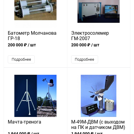
Батометр Молчанова
Электросолемер
ГР-18
ГМ-2007
200 000 ₽
/ шт
200 000 ₽
/ шт
Подробнее
Подробнее
Мачта-тренога
М-49М-ДВМ (c выходом
на ПК и датчиком ДВМ)
1 944 000 ₽
/ шт
1 944 000 ₽
/ шт