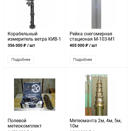
Корабельный
Рейка снегомерная
измеритель ветра КИВ-1
стационая М-103-М1
(КИВ 1, КИВ1)
356 000 ₽
/ шт
405 000 ₽
/ шт
Подробнее
Подробнее
Полевой
Метеомачта 2м, 4м, 5м,
метеокомплект
10м