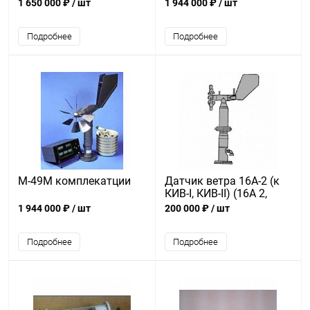
(Вариант 4)
1 650 000 ₽
/ шт
1 944 000 ₽
/ шт
Подробнее
Подробнее
М-49М комплекатции
Датчик ветра 16А-2 (к
КИВ-I, КИВ-II) (16А 2,
16А2)
1 944 000 ₽
/ шт
200 000 ₽
/ шт
Подробнее
Подробнее