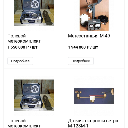
Полевой
Метеостанция М-49
метеокомплект
(Вариант 2)
1 550 000 ₽
/ шт
1 944 000 ₽
/ шт
Подробнее
Подробнее
Полевой
Датчик скорости ветра
метеокомплект
М-128М-1