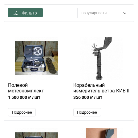
Фильтр
популярности
Полевой
Корабельный
метеокомплект
измеритель ветра КИВ ІІ
(Вариант 1)
1 500 000 ₽
/ шт
356 000 ₽
/ шт
Подробнее
Подробнее