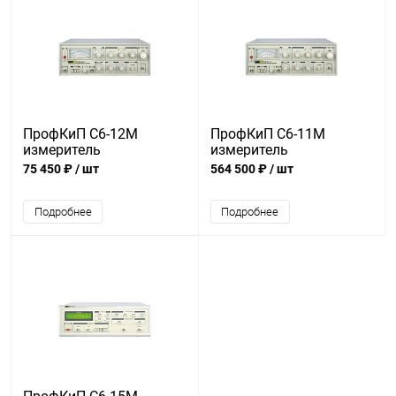
ПрофКиП С6-12М
ПрофКиП С6-11М
измеритель
измеритель
нелинейнейных
нелинейнейных
75 450 ₽
/ шт
564 500 ₽
/ шт
искажений
искажений
Подробнее
Подробнее