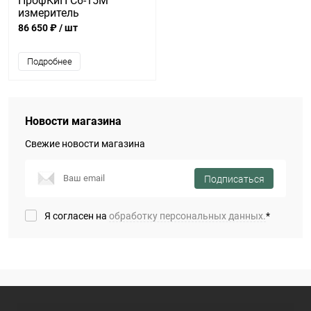
ПрофКиП С6-15М
измеритель
нелинейнейных
86 650 ₽
/ шт
искажений
Подробнее
Новости магазина
Свежие новости магазина
Подписаться
Я согласен на
обработку персональных данных.
*