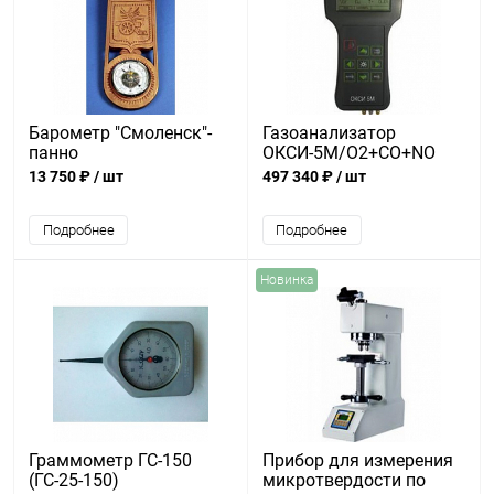
Барометр "Смоленск"-
Газоанализатор
панно
ОКСИ-5М/О2+СО+NO
13 750 ₽
/ шт
497 340 ₽
/ шт
Подробнее
Подробнее
Новинка
Граммометр ГС-150
Прибор для измерения
(ГС-25-150)
микротвердости по