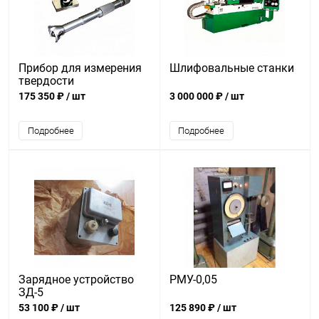
Прибор для измерения
Шлифовальные станки
твердости
крупногабаритных
175 350 ₽
/ шт
3 000 000 ₽
/ шт
изделий ИТ 5038-02
Подробнее
Подробнее
Зарядное устройство
РМУ-0,05
ЗД-5
53 100 ₽
/ шт
125 890 ₽
/ шт