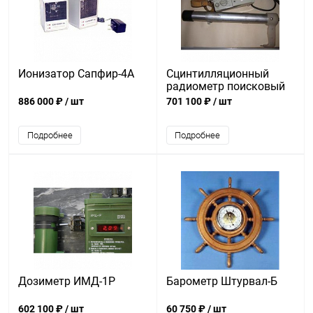
Ионизатор Сапфир-4А
Сцинтилляционный
радиометр поисковый
СРП-68-02
886 000 ₽
/ шт
701 100 ₽
/ шт
Подробнее
Подробнее
Дозиметр ИМД-1Р
Барометр Штурвал-Б
602 100 ₽
/ шт
60 750 ₽
/ шт