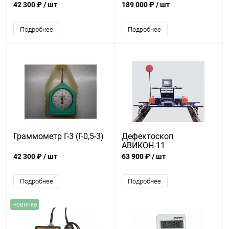
методу Виккерса ТМВ
42 300 ₽
/ шт
189 000 ₽
/ шт
1000
Подробнее
Подробнее
Граммометр Г-3 (Г-0,5-3)
Дефектоскоп
АВИКОН-11
42 300 ₽
/ шт
63 900 ₽
/ шт
Подробнее
Подробнее
Новинка