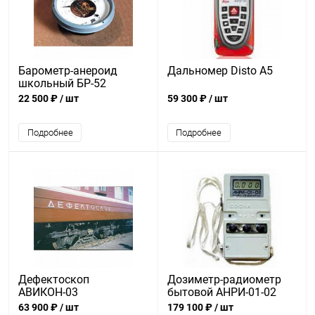
Барометр-анероид
Дальномер Disto A5
школьный БР-52
22 500 ₽
/ шт
59 300 ₽
/ шт
Подробнее
Подробнее
Дефектоскоп
Дозиметр-радиометр
АВИКОН-03
бытовой АНРИ-01-02
«Сосна»
63 900 ₽
/ шт
179 100 ₽
/ шт