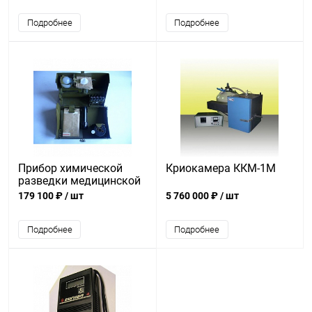
Подробнее
Подробнее
Прибор химической
Криокамера ККМ-1М
разведки медицинской
и ветеринарной служб
179 100 ₽
/ шт
5 760 000 ₽
/ шт
ПХР-МВ
Подробнее
Подробнее