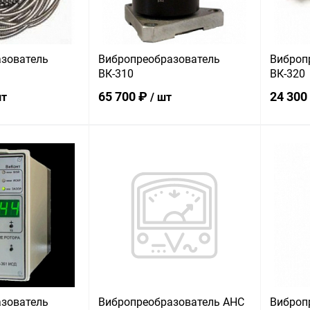
зователь
Вибропреобразователь
Виброп
ВК-310
ВК-320
65 700 ₽
24 300
шт
/ шт
корзину
В корзину
ик
Сравнение
Купить в 1 клик
Сравнение
Купит
В наличии
В избранное
В наличии
В изб
зователь
Вибропреобразователь АНС
Виброп