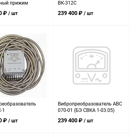
ный прижим
ВК-312С
0 ₽
239 400 ₽
/ шт
/ шт
В корзину
В корзину
ь в 1 клик
К сравнению
Купить в 1 клик
К сравнению
ранное
В наличии
В избранное
В наличии
реобразователь
Вибропреобразователь АВС
-1
070-01 (БЭ СВКА 1-03.05)
0 ₽
239 400 ₽
/ шт
/ шт