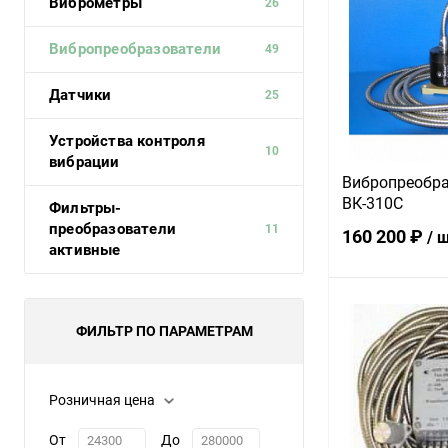
Виброметры
26
Вибропреобразователи
49
Датчики
25
Устройства контроля
10
вибрации
Вибропреобра
ВК-310С
Фильтры-
преобразователи
11
160 200 ₽
/ 
активные
В 
ФИЛЬТР ПО ПАРАМЕТРАМ
Купить в 1 кл
Розничная цена
В избранное
От
До