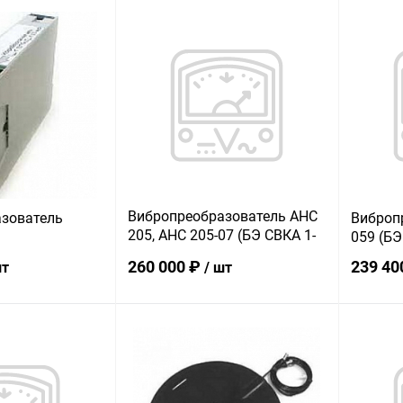
корзину
В корзину
ик
К сравнению
Купить в 1 клик
К сравнению
Купит
В наличии
В избранное
В наличии
В изб
Вибропреобразователь АНС
зователь
Виброп
205, АНС 205-07 (БЭ СВКА 1-
059 (БЭ
03.23/01)
260 000 ₽
239 40
шт
/ шт
корзину
В корзину
ик
К сравнению
Купить в 1 клик
К сравнению
Купит