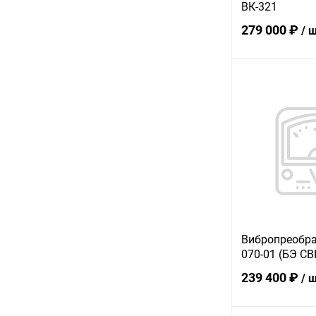
ВК-321
279 000 ₽
/ 
В 
Купить в 1 кл
В избранное
Вибропреобра
070-01 (БЭ СВ
239 400 ₽
/ 