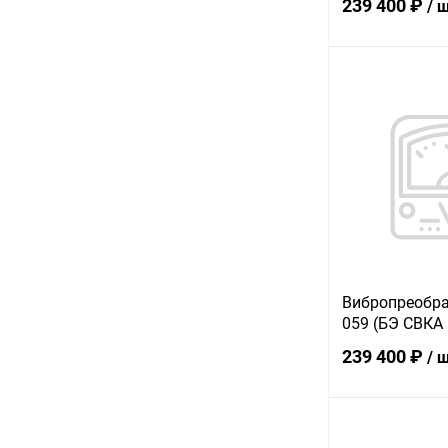
239 400 ₽
/ 
В 
Купить в 1 кл
В избранное
Вибропреобра
059 (БЭ СВКА 
239 400 ₽
/ 
В 