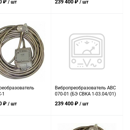
0 ₽
239 400 ₽
/ шт
/ шт
В корзину
В корзину
ь в 1 клик
К сравнению
Купить в 1 клик
К сравнению
ранное
В наличии
В избранное
В наличии
реобразователь
Вибропреобразователь АВС
-1
070-01 (БЭ СВКА 1-03.04/01)
0 ₽
239 400 ₽
/ шт
/ шт
В корзину
В корзину