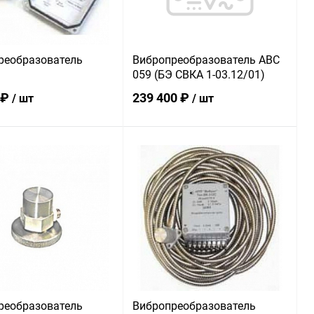
реобразователь
Вибропреобразователь АВС
059 (БЭ СВКА 1-03.12/01)
 ₽
239 400 ₽
/ шт
/ шт
В корзину
В корзину
ь в 1 клик
Сравнение
Купить в 1 клик
Сравнение
ранное
В наличии
В избранное
В наличии
реобразователь
Вибропреобразователь