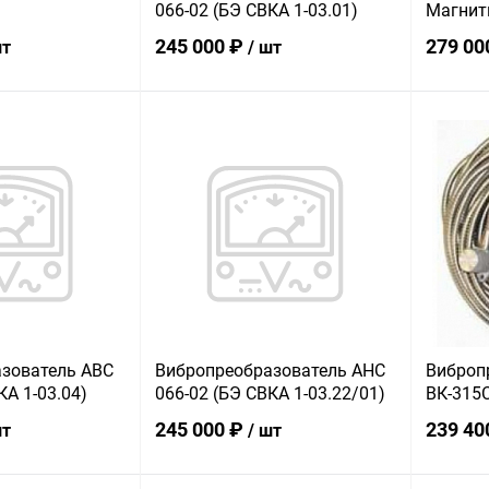
066-02 (БЭ СВКА 1-03.01)
Магнит
245 000 ₽
279 00
шт
/ шт
корзину
В корзину
ик
Сравнение
Купить в 1 клик
Сравнение
Купит
В наличии
В избранное
В наличии
В изб
зователь АВС
Вибропреобразователь АНС
Виброп
КА 1-03.04)
066-02 (БЭ СВКА 1-03.22/01)
ВК-315С
245 000 ₽
239 40
шт
/ шт