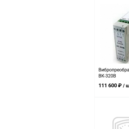
В 
Купить в 1 кл
В избранное
Вибропреобра
ВК-320В
111 600 ₽
/ 
В 
Купить в 1 кл