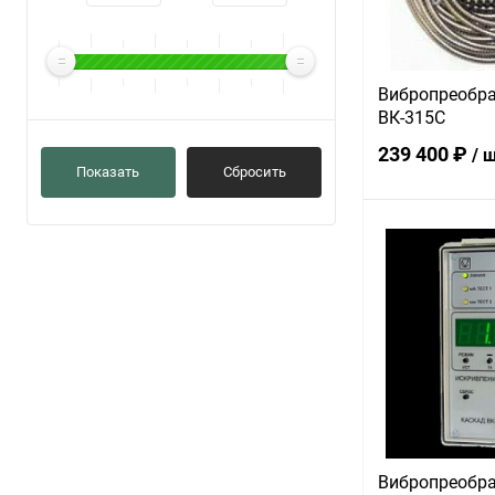
Вибропреобра
ВК-315С
239 400 ₽
/ 
Показать
Сбросить
В 
Купить в 1 кл
В избранное
Вибропреобра