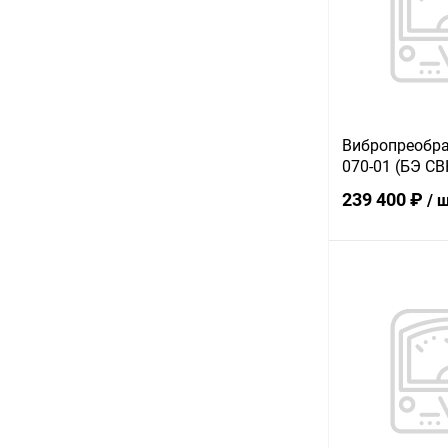
В избранное
Вибропреобра
070-01 (БЭ СВ
239 400 ₽
/ 
В 
Купить в 1 кл
В избранное