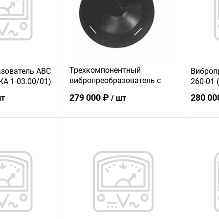
В наличии
В избранное
В наличии
В изб
Трехкомпонентный
зователь АВС
Виброп
вибропреобразователь с
КА 1-03.00/01)
260-01 
подушкой АР5011
279 000 ₽
280 00
шт
/ шт
корзину
В корзину
ик
К сравнению
Купить в 1 клик
К сравнению
Купит
В наличии
В избранное
В наличии
В изб