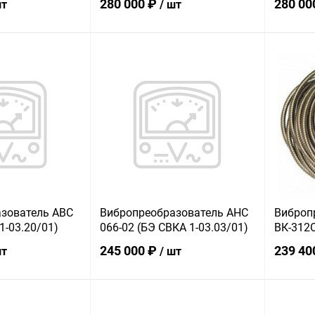
280 000 ₽
280 00
шт
/ шт
корзину
В корзину
ик
К сравнению
Купить в 1 клик
К сравнению
Купит
В наличии
В избранное
В наличии
В изб
зователь АВС
Вибропреобразователь АНС
Виброп
1-03.20/01)
066-02 (БЭ СВКА 1-03.03/01)
ВК-312С
245 000 ₽
239 40
шт
/ шт
корзину
В корзину