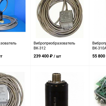
зователь
Вибропреобразователь
Виброп
ВК-312
ВК-310
239 400 ₽
55 800
шт
/ шт
корзину
В корзину
ик
Сравнение
Купить в 1 клик
Сравнение
Купит
В наличии
В избранное
В наличии
В изб