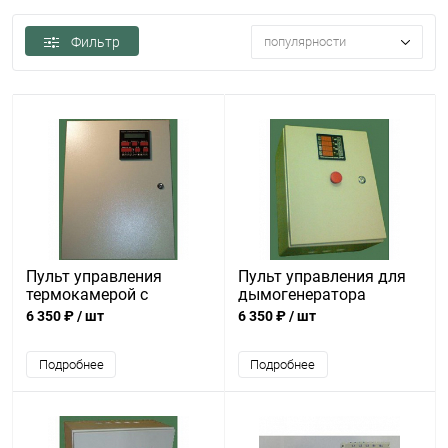
Фильтр
популярности
Пульт управления
Пульт управления для
термокамерой с
дымогенератора
автоматическими
6 350 ₽
/ шт
6 350 ₽
/ шт
заслонками
Подробнее
Подробнее