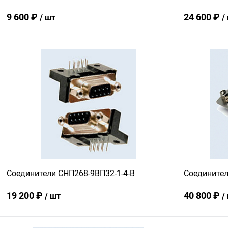
9 600 ₽
24 600 ₽
/ шт
/
В корзину
Купить в 1 клик
Сравнение
Купить в 1
В избранное
В наличии
В избранн
Соединители СНП268-9ВП32-1-4-В
Соединител
19 200 ₽
40 800 ₽
/ шт
/