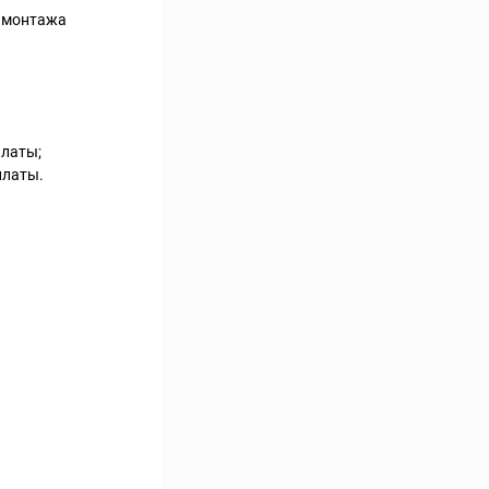
о монтажа
платы;
платы.