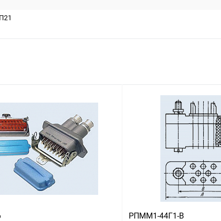
П21
6
РПММ1-44Г1-В