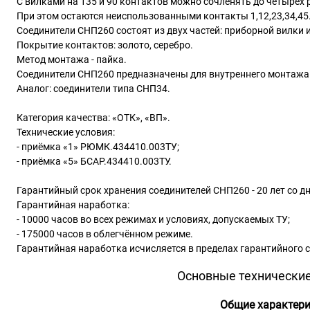
С вилками на 135 и 90 контактов можно сочленять до четырех р
При этом остаются неиспользованными контакты 1,12,23,34,45
Соединители СНП260 состоят из двух частей: приборной вилки 
Покрытие контактов: золото, серебро.
Метод монтажа - пайка.
Соединители СНП260 предназначены для внутреннего монтажа 
Аналог: соединители типа СНП34.
Категория качества: «ОТК», «ВП».
Технические условия:
- приёмка «1» РЮМК.434410.003ТУ;
- приёмка «5» БСАР.434410.003ТУ.
Гарантийный срок хранения соединителей СНП260 - 20 лет со д
Гарантийная наработка:
- 10000 часов во всех режимах и условиях, допускаемых ТУ;
- 175000 часов в облегчённом режиме.
Гарантийная наработка исчисляется в пределах гарантийного 
Основные технические
Общие характери