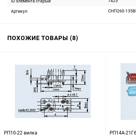
7425
ID элемента старый
СНП260-135В
Артикул
ПОХОЖИЕ ТОВАРЫ (8)
РП10-22 вилка
РП14А-21Г