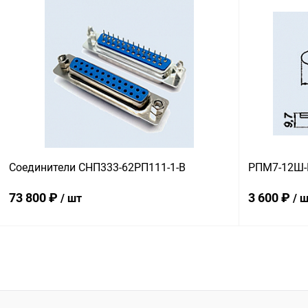
В корзину
Купить в 1 клик
Сравнение
Купить в 1
В избранное
В наличии
В избранн
Соединители СНП333-62РП111-1-В
РПМ7-12Ш-
73 800 ₽
3 600 ₽
/ шт
/ 
В корзину
Купить в 1 клик
Сравнение
Купить в 1