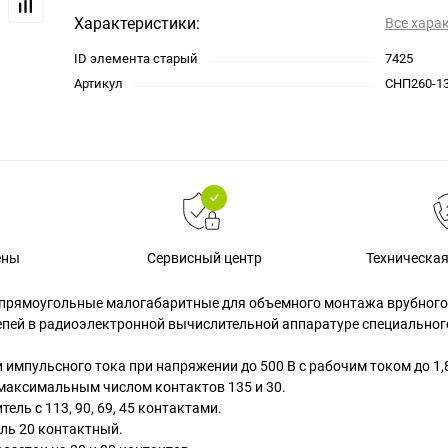
Характеристики:
Все хара
ID элемента старый
7425
Артикул
СНП260-1
Техническа
ены
Сервисный центр
прямоугольные малогабаритные для объемного монтажа врубного
епей в радиоэлектронной вычислительной аппаратуре специальног
импульсного тока при напряжении до 500 В с рабочим током до 1,8
 максимальным числом контактов 135 и 30.
ль с 113, 90, 69, 45 контактами.
ль 20 контактный.