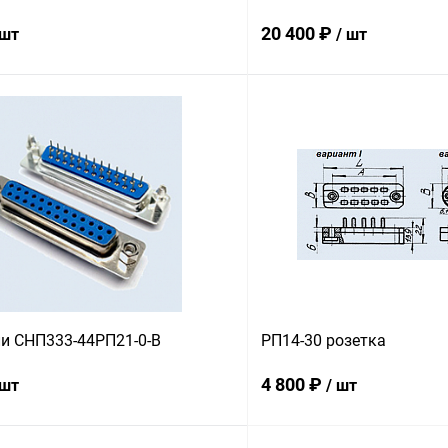
20 400 ₽
 шт
/ шт
В корзину
В корз
 клик
Сравнение
Купить в 1 клик
ое
В наличии
В избранное
и СНП333-44РП21-0-В
РП14-30 розетка
4 800 ₽
 шт
/ шт