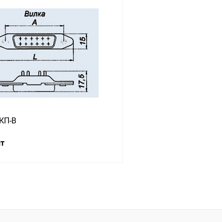
В корзину
В корз
 клик
Сравнение
Купить в 1 клик
ое
В наличии
В избранное
КП-В
шт
В корзину
 клик
Сравнение