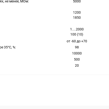
х, не менее, МОм:
5000
1200
1850
1....2000
100 (10)
от -60 до +70
 35°C, %:
98
10000
500
20