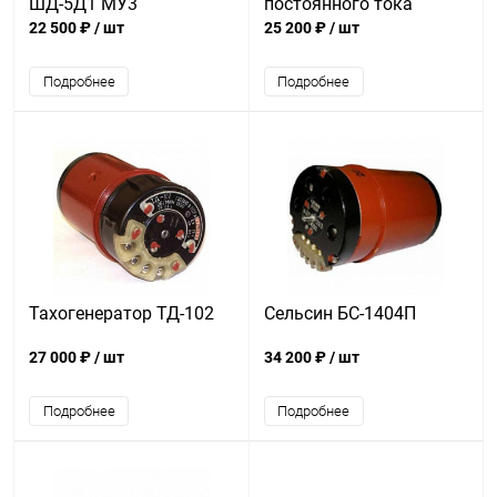
ШД-5Д1 МУ3
постоянного тока
ДСР-22
22 500 ₽
/ шт
25 200 ₽
/ шт
Подробнее
Подробнее
Тахогенератор ТД-102
Сельсин БС-1404П
27 000 ₽
/ шт
34 200 ₽
/ шт
Подробнее
Подробнее