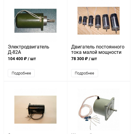
Электродвигатель
Двигатель постоянного
Д-82А
тока малой мощности
ДПР-42-Н2-02
104 400 ₽
/ шт
78 300 ₽
/ шт
Подробнее
Подробнее