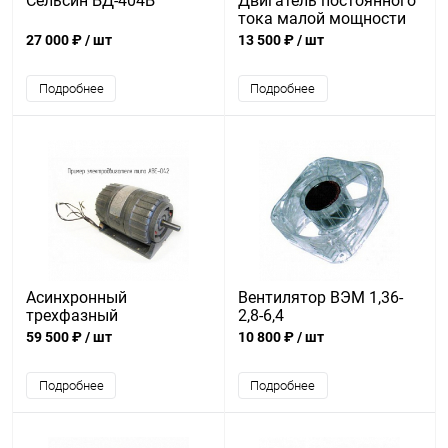
Сельсин БД-404Б
Двигатель постоянного
тока малой мощности
ДПА25
27 000 ₽
/ шт
13 500 ₽
/ шт
Подробнее
Подробнее
Асинхронный
Вентилятор ВЭМ 1,36-
трехфазный
2,8-6,4
электродвигатель
59 500 ₽
/ шт
10 800 ₽
/ шт
АВЕ-042-4МУ3
Подробнее
Подробнее