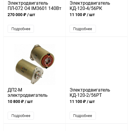
Электродвигатель
Электродвигатель
ПЛ-072 О4 IM3601 140Вт
КД-120-4/56РК
220В 1500 об/мин
270 000 ₽
/ шт
11 100 ₽
/ шт
Подробнее
Подробнее
ДП2-М
Электродвигатель
электродвигатель
КД-120-2/56РТ
10 800 ₽
/ шт
11 100 ₽
/ шт
Подробнее
Подробнее