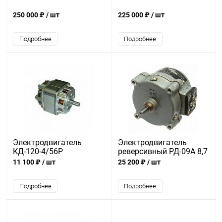
250 000 ₽
/ шт
225 000 ₽
/ шт
Подробнее
Подробнее
Электродвигатель
Электродвигатель
КД-120-4/56Р
реверсивный РД-09А 8,7
об/мин; 1/137
11 100 ₽
/ шт
25 200 ₽
/ шт
Подробнее
Подробнее