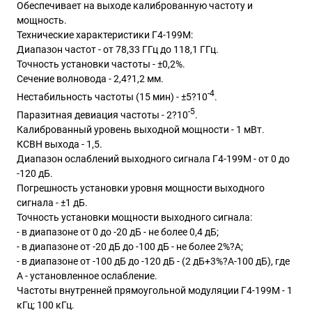
Обеспечивает на выходе калиброванную частоту и
мощность.
Технические характеристики Г4
-
199М:
Диапазон частот -
от 78,33 ГГц до 118,1 ГГц.
Точность установки частоты -
±0,2%.
Сечение волновода -
2,4?1,2 мм.
-4
Нестабильность частоты (15 мин) - ±5?10
.
-5
Паразитная девиация частоты - 2?10
.
Калиброванный уровень выходной мощности - 1 мВт.
КСВН выхода - 1,5.
Диапазон ослаблений выходного сигнала Г4-199М - от 0 до
-120 дБ.
Погрешность установки уровня мощности выходного
сигнала - ±1 дБ.
Точность установки мощности выходного сигнала:
- в диапазоне от 0 до -20 дБ - не более 0,4 дБ;
- в диапазоне от -20 дБ до -100 дБ - не более 2%?A;
- в диапазоне от -100 дБ до -120 дБ - (2 дБ+3%?A-100 дБ), где
A - установленное ослабление.
Частоты внутренней прямоугольной модуляции
Г4
-
199М
- 1
кГц; 100 кГц.