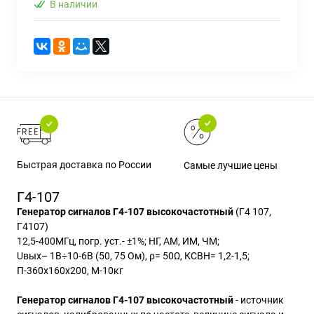
В наличии
Быстрая доставка по России
Самые лучшие цены
Г4-107
Генератор сигналов Г4-107 высокочастотный
(Г4 107,
Г4107)
12,5-400МГц, погр. уст.- ±1%; НГ, АМ, ИМ, ЧМ;
Uвых– 1В÷10-6В (50, 75 Ом), ρ= 50Ω, КСВН= 1,2-1,5;
П-360х160х200, М-10кг
Генератор сигналов
Г4-107
высокочастотный
- источник