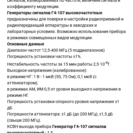
сигналов, калиброванных по частоте, величине сигнала и
коэффициенту модуляции.
Генераторы сигналов
Г4-107
высокочастотные
предназначены для поверки и настройки радиоприемной и
радиопередающей аппаратуры в заводских и
лабораторных условиях. Возможно использование прибора
в режимах совмещенных видов модуляции.
Основные данные
Диапазон частот 12,5-400 МГц (5 поддиапазонов)
Погрешность установки частоты ±1%.
-4
Нестабильность частоты за 15 мин работы 2,5·10
f .
Выходное напряжение (калиброванное):
в режиме НГ: 1 В - 1 мкВ (50, 75 Ом); 0,1 мкВ (с
аттенюатором);
в режимах AM, ИМ 0,5 от уровня выходного напряжения в
режиме НГ.
Погрешность установки опорного уровня напряжения ±1
дБ.
Погрешности аттенюатора: ±1 дБ (до 200 МГц); ±1,5 дБ
(свыше 200 МГц).
КСВН выхода прибора
Генератор Г4-107 сигналов
высокочастотный -
1,5.