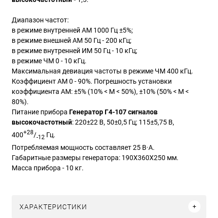
Диапазон частот:
в режиме внутренней АМ 1000 Гц ±5%;
в режиме внешней АМ 50 Гц - 200 кГц;
в режиме внутренней ИМ 50 Гц - 10 кГц;
в режиме ЧМ 0 - 10 кГц.
Максимальная девиация частоты в режиме ЧМ 400 кГц.
Коэффициент АМ 0 - 90%. Погрешность установки
коэффициента АМ: ±5% (10% < М < 50%), ±10% (50% < М <
80%).
Питание прибора
Генератор Г4-107 сигналов
высокочастотный
: 220±22 В, 50±0,5 Гц; 115±5,75 В,
+28
400
/
Гц.
-12
Потребляемая мощность составляет 25 В·А.
Габаритные размеры генератора: 190X360X250 мм.
Масса прибора - 10 кг.
ХАРАКТЕРИСТИКИ