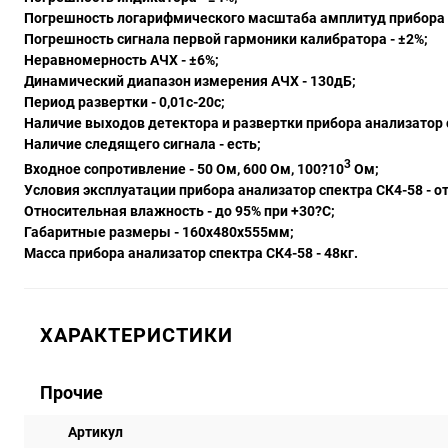
Погрешность логарифмического масштаба амплитуд прибора ан
Погрешность сигнала первой гармоники калибратора - ±2%;
Неравномерность АЧХ - ±6%;
Динамический диапазон измерения АЧХ - 130дБ;
Период развертки - 0,01с-20с;
Наличие выходов детектора и развертки прибора
анализатор 
Наличие следящего сигнала - есть;
3
Входное сопротивление - 50 Ом, 600 Ом, 100?10
Ом;
Условия эксплуатации прибора анализатор спектра СК4-58 - от
Относительная влажность - до 95% при +30?С;
Габаритные размеры - 160х480х555мм;
Масса прибора анализатор спектра СК4-58 - 48кг.
ХАРАКТЕРИСТИКИ
Прочие
Артикул