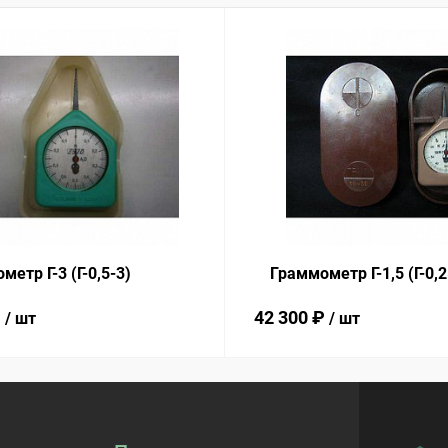
етр Г-3 (Г-0,5-3)
Граммометр Г-1,5 (Г-0,2
₽
42 300 ₽
/ шт
/ шт