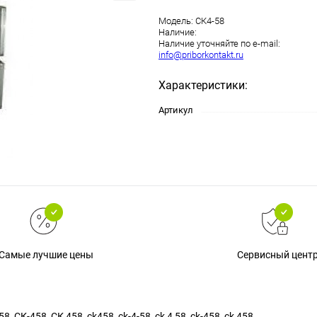
Модель:
СК4-58
Наличие:
Наличие уточняйте по e-mail:
info@priborkontakt.ru
Характеристики:
Артикул
Самые лучшие цены
Сервисный цент
8, СК-458, СК 458, ck458, ck-4-58, ck 4 58, ck-458, ck 458