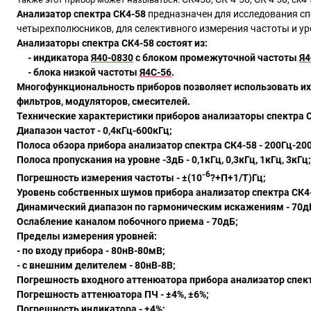
Анализатор спектра СК4-58
предназначен для исследования с
четырехполюсников, для селективного измерения частоты и ур
Анализаторы спектра СК4-58
состоят из:
- индикатора
Я40-0830
с блоком промежуточной частоты
Я4
- блока низкой частоты
Я4С-56
.
Многофункциональность приборов позволяет использовать их 
фильтров, модуляторов, смесителей.
Технические характеристики приборов
анализаторы спектра
Диапазон частот - 0,4кГц-600кГц;
Полоса обзора прибора анализатор спектра СК4-58 - 200Гц-20
Полоса пропускания на уровне -3дБ - 0,1кГц, 0,3кГц, 1кГц, 3кГц;
-6
Погрешность измерения частоты - ±(10
?+П+1/Т)Гц;
Уровень собственных шумов прибора анализатор спектра СК4-58
Динамический диапазон по гармоническим искажениям - 70д
Ослабление каналом побочного приема - 70дБ;
Пределы измерения уровней:
- по входу прибора - 80нВ-80мВ;
- с внешним делителем - 80нВ-8В;
Погрешность входного аттенюатора прибора анализатор спект
Погрешность аттенюатора ПЧ - ±4%, ±6%;
Погрешность индикатора - ±4%;