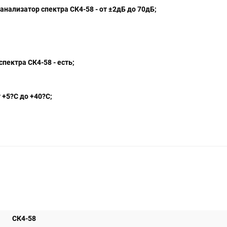
ализатор спектра СК4-58 - от ±2дБ до 70дБ;
спектра СК4-58
- есть;
 +5?С до +40?С;
СК4-58