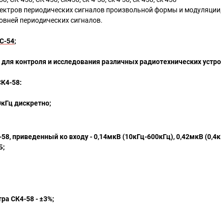
пектров периодических сигналов произвольной формы и модуляции
овней периодических сигналов.
С-54
;
для контроля и исследования различных радиотехнических устрой
СК4-58
:
0кГц дискретно;
, приведенный ко входу - 0,14мкВ (10кГц-600кГц), 0,42мкВ (0,4к
Б;
ра СК4-58 - ±3%;