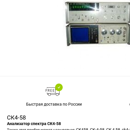
Быстрая доставка по России
СК4-58
Анализатор спектра СК4-58
СК458, СК-4-58, СК 4 58, ck4-5
Также этот прибор может называться: