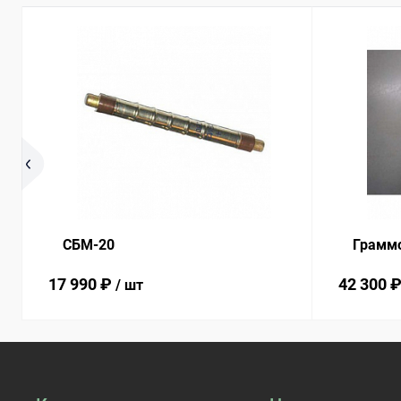
СБМ-20
Граммом
17 990 ₽
42 300 
/ шт