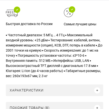
Быстрая доставка по России
Самые лучшие цены
▪ Частотный диапазон: 5 МГц … 4 ГГц
▪ Максимальный
входной уровень: +25 дБм
▪ Тестирование: кабелей, антенн,
измерение мощности (опция), КСВ, DTF, потерь в кабеле
▪ До
2001 точки на кривую
▪ Скорость измереszния: до 1 мс на
точку
▪ Погрешность установки частоты: ±3*10-6
▪
Внутренняя память: 512 МБ
▪ Интерфейсы: USB, LAN
▪
Высококонтрастный TFT дисплей с диагональю 17.8 мм
▪
Юатарея: Li-Ion (до 4 часов работы)
▪ Габаритные размеры,
вес: 260х193х67 мм, 2.3 кг
ХАРАКТЕРИСТИКИ
ПОХОЖИЕ ТОВАРЫ (8)