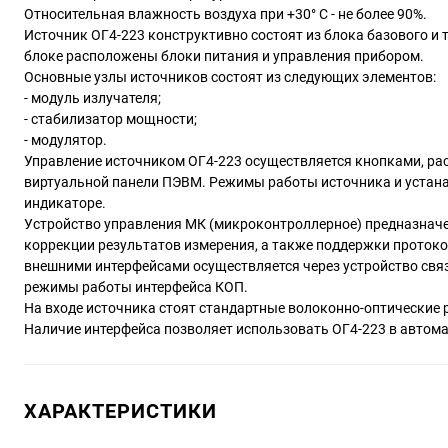
Относительная влажность воздуха при +30° С - не более 90%.
Источник ОГ4-223 конструктивно состоят из блока базового и
блоке расположены блоки питания и управления прибором.
Основные узлы источников состоят из следующих элементов:
- модуль излучателя;
- стабилизатор мощности;
- модулятор.
Управление источником ОГ4-223 осуществляется кнопками, рас
виртуальной панели ПЭВМ. Режимы работы источника и уста
индикаторе.
Устройство управления МК (микроконтроллерное) предназначе
коррекции результатов измерения, а также поддержки протоко
внешними интерфейсами осуществляется через устройство свя
режимы работы интерфейса КОП.
На входе источника стоят стандартные волоконно-оптические 
Наличие интерфейса позволяет использовать
ОГ4-223
в автома
ХАРАКТЕРИСТИКИ