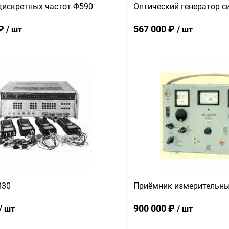
дискретных частот Ф590
Оптический генератор с
 ₽
567 000 ₽
/ шт
/ шт
В корзину
В корз
 клик
Сравнение
Купить в 1 клик
ое
В наличии
В избранное
830
Приёмник измерительны
900 000 ₽
/ шт
/ шт