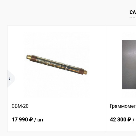
В избранное
В наличии
В избранн
СА
СБМ-20
Граммометр 
17 990 ₽
42 300 ₽
/ шт
/