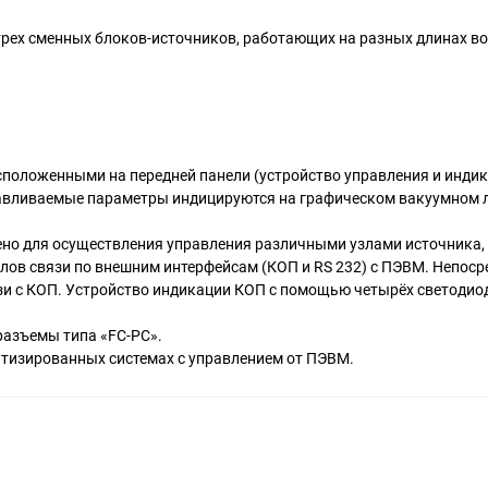
 трех сменных блоков-источников, работающих на разных длинах во
положенными на передней панели (устройство управления и индика
навливаемые параметры индицируются на графическом вакуумном
но для осуществления управления различными узлами источника,
лов связи по внешним интерфейсам (КОП и RS 232) c ПЭВМ. Непоср
зи с КОП. Устройство индикации КОП с помощью четырёх светодио
разъемы типа «FC-PC».
тизированных системах с управлением от ПЭВМ.