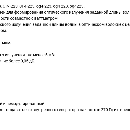
ОГч-223, 0Г4-223, og4-223, og4 223, og4223.
чен для формирования оптического излучения заданной длины вол
ости совместно с ваттметром.
ского излучения заданной длины волны в оптическом волокне с ц
ром.
1 мкм.
излучения - не менее 5 мВт.
 не более 0,05 дБ.
й и немодулированный.
 подаваться с внутреннего генератора на частоте 270 Гц и с внеш