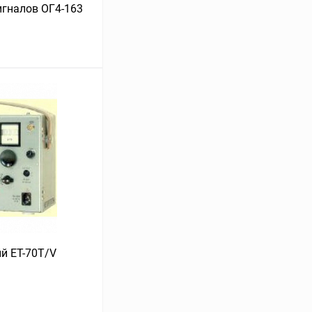
игналов ОГ4-163
ину
Сравнение
В наличии
й ET-70T/V