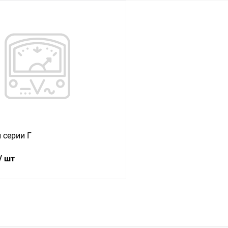
В корзину
В корз
 клик
Сравнение
Купить в 1 клик
ое
В наличии
В избранное
 серии Г
/ шт
В корзину
 клик
Сравнение