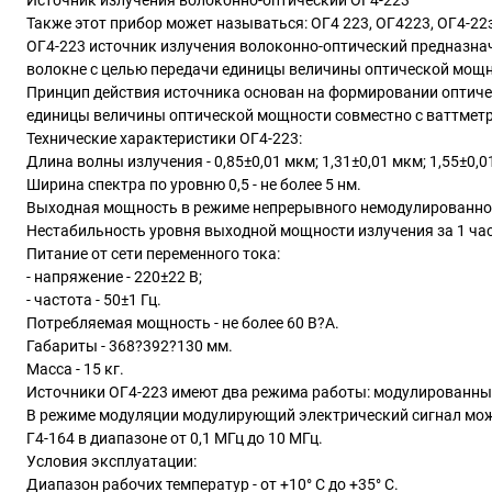
Источник излучения волоконно-оптический ОГ4-223
Также этот прибор может называться: ОГ4 223, ОГ4223, ОГ4-22з, 
ОГ4-223 источник
излучения волоконно-оптический предназна
волокне с целью передачи единицы величины оптической мощн
Принцип действия источника основан на формировании оптиче
единицы величины оптической мощности совместно с ваттмет
Технические характеристики ОГ4-223:
Длина волны излучения -
0,85±0,01 мкм; 1,31±0,01 мкм; 1,55±0,0
Ширина спектра по уровню 0,5 - не более 5 нм.
Выходная мощность в режиме непрерывного немодулированного 
Нестабильность уровня выходной мощности излучения за 1 час -
Питание от сети переменного тока:
- напряжение - 220±22 В;
- частота - 50±1 Гц.
Потребляемая мощность - не более 60 В?А.
Габариты - 368?392?130 мм.
Масса - 15 кг.
Источники ОГ4-223 имеют два режима работы: модулированны
В режиме модуляции модулирующий электрический сигнал может
Г4-164 в диапазоне от 0,1 МГц до 10 МГц.
Условия эксплуатации:
Диапазон рабочих температур - от +10° С до +35° С.