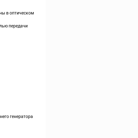
ны в оптическом
елью передачи
него генератора