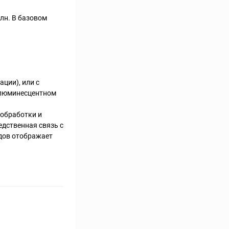
лн. В базовом
ции), или с
 люминесцентном
 обработки и
едственная связь с
дов отображает