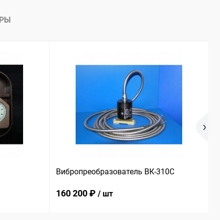
АРЫ
Вибропреобразователь ВК-310С
Ш
160 200 ₽
1
/ шт