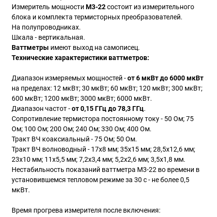
Измеритель мощности
М3-22
состоит из измерительного
блока и комплекта термисторных преобразователей.
На полупроводниках.
Шкала - вертикальная.
Ваттметры
имеют выход на самописец.
Технические характеристики ваттметров:
Диапазон измеряемых мощностей -
от 6 мкВт до 6000 мкВт
на пределах: 12 мкВт; 30 мкВт; 60 мкВт; 120 мкВт; 300 мкВт;
600 мкВт; 1200 мкВт; 3000 мкВт; 6000 мкВт.
Диапазон частот -
от 0,15 ГГц до 78,3 ГГц
.
Сопротивление термистора постоянному току - 50 Ом; 75
Ом; 100 Ом; 200 Ом; 240 Ом; 330 Ом; 400 Ом.
Тракт ВЧ коаксиальный - 75 Ом; 50 Ом.
Тракт ВЧ волноводный - 17х8 мм; 35х15 мм; 28,5х12,6 мм;
23х10 мм; 11х5,5 мм; 7,2х3,4 мм; 5,2х2,6 мм; 3,5х1,8 мм.
Нестабильность показаний ваттметра М3-22 во времени в
установившемся тепловом режиме за 30 с - не более 0,5
мкВт.
Время прогрева измерителя после включения: