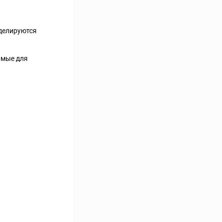
оделируются
имые для