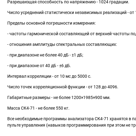
Разрешающая способность по напряжению - 1024 градации.
Число усреднений статистически независимых реализаций - от 
Пределы основной погрешности измерения:
- частоты гармонической составляющей от верхней частоты под
- отношения амплитуды спектральных составляющих:
- при диапазоне не более 40 дБ - ±1 дБ;
- при диапазоне от 40 дБ - ±6 дБ.
Интервал корреляции - от 10 мс до 5000 с.
Число точек корреляционной функции - от 128 до 4096.
Габаритные размеры - не более 1200×1985×900 мм.
Масса СК4-71 - не более 550 кг.
Все необходимые программы анализатора СК4-71 хранятся в п
пульте управления (навыков программирования при этом не тр