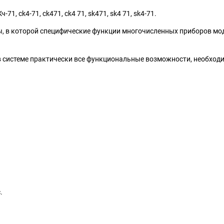
1, ck4-71, ck471, ck4 71, sk471, sk4 71, sk4-71.
ры, в которой специфические функции многочисленных приборов м
в системе практически все функциональные возможности, необход
.