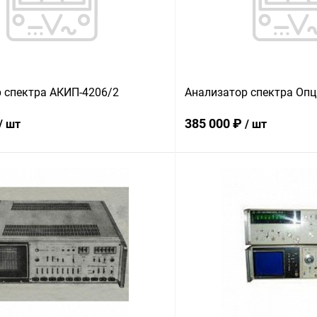
 спектра АКИП-4206/2
Анализатор спектра Опц
385 000 ₽
/ шт
/ шт
В корзину
В корз
 клик
Сравнение
Купить в 1 клик
ое
В наличии
В избранное