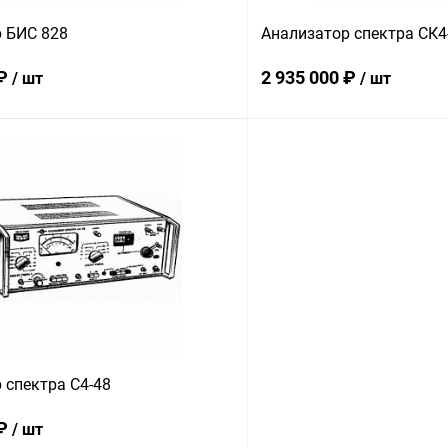
 БИС 828
Анализатор спектра СК4
 ₽
2 935 000 ₽
/ шт
/ шт
В корзину
В корз
 клик
Сравнение
Купить в 1 клик
ое
В наличии
В избранное
 спектра С4-48
 ₽
/ шт