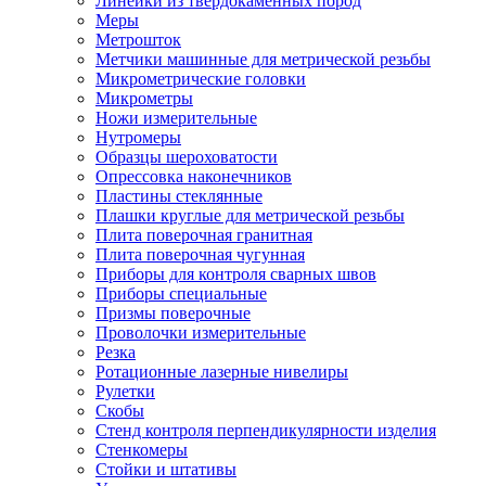
Линейки из твердокаменных пород
Меры
Метрошток
Метчики машинные для метрической резьбы
Микрометрические головки
Микрометры
Ножи измерительные
Нутромеры
Образцы шероховатости
Опрессовка наконечников
Пластины стеклянные
Плашки круглые для метрической резьбы
Плита поверочная гранитная
Плита поверочная чугунная
Приборы для контроля сварных швов
Приборы специальные
Призмы поверочные
Проволочки измерительные
Резка
Ротационные лазерные нивелиры
Рулетки
Скобы
Стенд контроля перпендикулярности изделия
Стенкомеры
Стойки и штативы