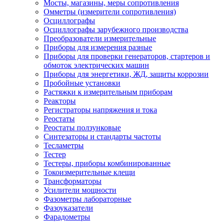
Мосты, магазины, меры сопротивления
Омметры (измерители сопротивления)
Осциллографы
Осциллографы зарубежного производства
Преобразователи измерительные
Приборы для измерения разные
Приборы для проверки генераторов, стартеров и
обмоток электрических машин
Приборы для энергетики, ЖД, защиты коррозии
Пробойные установки
Растяжки к измерительным приборам
Реакторы
Регистраторы напряжения и тока
Реостаты
Реостаты ползунковые
Синтезаторы и стандарты частоты
Тесламетры
Тестер
Тестеры, приборы комбинированные
Токоизмерительные клещи
Трансформаторы
Усилители мощности
Фазометры лабораторные
Фазоуказатели
Фарадометры