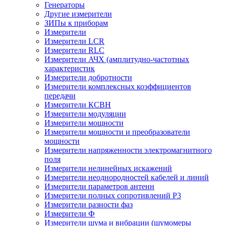
Генераторы
Другие измерители
ЗИПы к приборам
Измерители
Измерители LCR
Измерители RLC
Измерители АЧХ (амплитудно-частотных
характеристик
Измерители добротности
Измерители комплексных коэффициентов
передачи
Измерители КСВН
Измерители модуляции
Измерители мощности
Измерители мощности и преобразователи
мощности
Измерители напряженности электромагнитного
поля
Измерители нелинейных искажений
Измерители неоднородностей кабелей и линий
Измерители параметров антенн
Измерители полных сопротивлений Р3
Измерители разности фаз
Измерители Ф
Измерители шума и вибрации (шумомеры