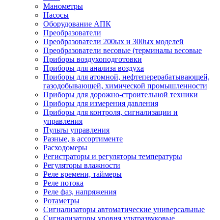
Манометры
Насосы
Оборудование АПК
Преобразователи
Преобразователи 200ых и 300ых моделей
Преобразователи весовые (терминалы весовые
Приборы воздухоподготовки
Приборы для анализа воздуха
Приборы для атомной, нефтеперерабатывающей,
газодобывающей, химической промышленности
Приборы для дорожно-строительной техники
Приборы для измерения давления
Приборы для контроля, сигнализации и
управления
Пульты управления
Разные, в ассортименте
Расходомеры
Регистраторы и регуляторы температуры
Регуляторы влажности
Реле времени, таймеры
Реле потока
Реле фаз, напряжения
Ротаметры
Сигнализаторы автоматические универсальные
Сигнализаторы уровня ультразвуковые