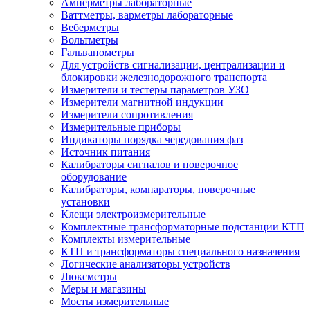
Амперметры лабораторные
Ваттметры, варметры лабораторные
Веберметры
Вольтметры
Гальванометры
Для устройств сигнализации, централизации и
блокировки железнодорожного транспорта
Измерители и тестеры параметров УЗО
Измерители магнитной индукции
Измерители сопротивления
Измерительные приборы
Индикаторы порядка чередования фаз
Источник питания
Калибраторы сигналов и поверочное
оборудование
Калибраторы, компараторы, поверочные
установки
Клещи электроизмерительные
Комплектные трансформаторные подстанции КТП
Комплекты измерительные
КТП и трансформаторы специального назначения
Логические анализаторы устройств
Люксметры
Меры и магазины
Мосты измерительные