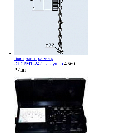
Быстрый просмотр
ЭП2РМТ-24-1 заглушка
4 560
₽
/ шт