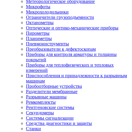
Метеорологическое оборудование
Микрофоты
Микрохолодильники
Ограничители грузоподъемности
Октанометры
Оптические и оптико-механические приборы
Пирометры
Планиметры
Пневмоинструменты
Преобразователи к дефектоскопам
Приборы для контроля арматуры и толщины
покрытий
Приборы для теплофизических и тепловых
измерений
Приспособления и принадлежности к разрывным
машинам
Пробоотборные устройства
Разделители мембранные
Разрывные машины
Ремкомплекты
Рентгеновские системы
Секундомеры
Системы сигнализации
Средства диагностики и защиты
Станки