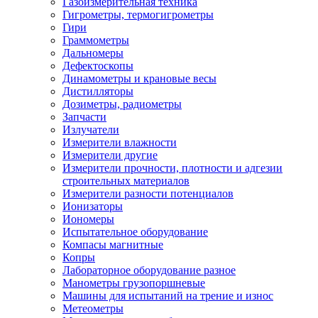
Газоизмерительная техника
Гигрометры, термогигрометры
Гири
Граммометры
Дальномеры
Дефектоскопы
Динамометры и крановые весы
Дистилляторы
Дозиметры, радиометры
Запчасти
Излучатели
Измерители влажности
Измерители другие
Измерители прочности, плотности и адгезии
строительных материалов
Измерители разности потенциалов
Ионизаторы
Иономеры
Испытательное оборудование
Компасы магнитные
Копры
Лабораторное оборудование разное
Манометры грузопоршневые
Машины для испытаний на трение и износ
Метеометры