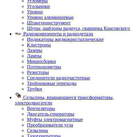
Угломеры
Угольники
Уровни
Уровни алюминиевые
Штангенинструмент
Щупы, шаблоны радиуса, сварщика Красовского
Радиокомпоненты и радиодетали
Индикаторы жидкокристаллические
Клистроны
Лазеры
Лампы
Микросборки
Потенциометры
Резисторы
Соединители радиочастотные
Тройниковые переходы
Трубки
Сельсины, вращающиеся трансформаторы,
электродвигатели
Вентиляторы
Двигатель-генераторы
Муфты электромагнитные
Преобразователи угла
Сельсины
Тахогенераторы