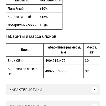
Масштаб
Погрешность
Линейный
±10%
Квадратичный
±15%
Логарифмический
±5 дБ
Габариты и масса блоков
Габаритные размеры,
Масса,
Блок
мм
кг
Блок СВЧ
490×215×475
30
Анализатор спектра
490×255×475
32
ПЧ
ХАРАКТЕРИСТИКИ