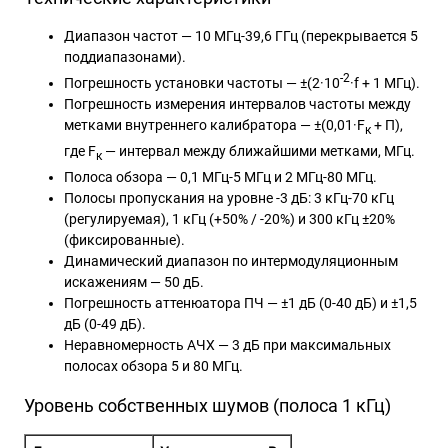
Диапазон частот — 10 МГц-39,6 ГГц (перекрывается 5
поддиапазонами).
-2
Погрешность установки частоты — ±(2·10
·f + 1 МГц).
Погрешность измерения интервалов частоты между
метками внутреннего калибратора — ±(0,01·F
+ П),
к
где F
— интервал между ближайшими метками, МГц.
к
Полоса обзора — 0,1 МГц-5 МГц и 2 МГц-80 МГц.
Полосы пропускания на уровне -3 дБ: 3 кГц-70 кГц
(регулируемая), 1 кГц (+50% / -20%) и 300 кГц ±20%
(фиксированные).
Динамический диапазон по интермодуляционным
искажениям — 50 дБ.
Погрешность аттенюатора ПЧ — ±1 дБ (0-40 дБ) и ±1,5
дБ (0-49 дБ).
Неравномерность АЧХ — 3 дБ при максимальных
полосах обзора 5 и 80 МГц.
Уровень собственных шумов (полоса 1 кГц)